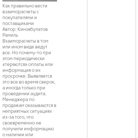
Как правильно вести
взаиморасчеты с
покупателями и
поставщиками
Автор: Кинзябулатов
Рамиль
Взаиморасчеты в том
или ином виде ведут
все. Но почему-то при
этом периодически
«теряются» оплаты или
информация о их
просрочке. Выявляется
это все во время сверок,
а иногда только при
проведении аудита.
Менеджера по
продажам оказываются в
неприятных ситуациях
из-за того, что
своевременно не
получили информацию
о наличии или