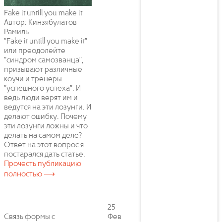
Fake it untill you make it
Автор: Кинзябулатов
Рамиль
"Fake it untill you make it"
или преодолейте
"синдром самозванца",
призывают различные
коучи и тренеры
"успешного успеха". И
ведь люди верят им и
ведутся на эти лозунги. И
делают ошибку. Почему
эти лозунги ложны и что
делать на самом деле?
Ответ на этот вопрос я
постарался дать статье.
Прочесть публикацию
полностью ⟶
25
Связь формы с
Фев