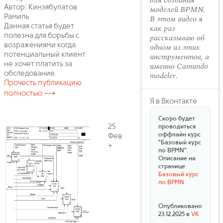
для создания
Автор: Кинзябулатов
моделей BPMN.
Рамиль
В этом видео я
Данная статья будет
как раз
полезна для борьбы с
рассказываю об
возражениями когда
одном из этих
потенциальный клиент
инструментов, а
не хочет платить за
именно Camundo
обследование.
modeler.
Прочесть публикацию
полностью ⟶
Я в Вконтакте
Скоро будет
25
проводиться
оффлайн курс
Фев
"Базовый курс
+
по BPMN".
Описание на
странице
Базовый курс
по BPMN
Опубликовано
23.12.2025 в
VK