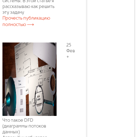
системы. В этой статье я
рассказываю как решить
эту задачу
Прочесть публикацию
полностью ⟶
25
Фев
+
Что такое DFD
(диаграммы потоков
данных)