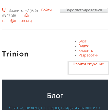
Войти
Зарегистрироваться
Звоните: +7 (926)
69 33 018
ramil@trinion.org
Блог
Видео
Клиенты
Trinion
Разработки
Пройти обучение
Блог
Статьи, видео, постеры, гайды и аналитика.