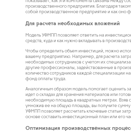
показывает, как эти компоненты связаны между со
производственного предприятия. Благодаря такому
собой производственное предприятие и как оно 
Для расчета необходимых вложений
Модель УФМПП позволяет ответить на инвестицион
средств, куда и как нужно вкладывать в производс
Чтобы определить объем инвестиций, можно испол
вашему предприятию. Например, для расчета затра
необходимых сотрудников с учетом их специализац
другие профессионалы, задействованные в произ
количество сотрудников каждой специализации на 
фонд оплаты труда.
Аналогичным образом модель помогает оценить за
идет о складах для хранения материалов или гото
необходимую площадь в квадратных метрах. Взяв с
умножив ее на общую площадь, вы получите сумму
УФМПП позволяет рассчитать ключевые статьи затра
основе составить инвестиционный план или его ча
Оптимизация производственных процес