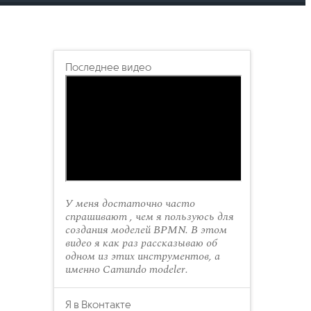
Последнее видео
У меня достаточно часто
спрашивают , чем я пользуюсь для
создания моделей BPMN. В этом
видео я как раз рассказываю об
одном из этих инструментов, а
именно Camundo modeler.
Я в Вконтакте