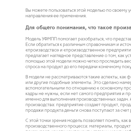
Вы можете пользоваться этой моделью по своему у
направления ее применения.
Для общего понимания, что такое прои
Модель УФМПП помогает разобраться, что предста
Если обратиться к различным справочникам и источ
«производство» и «производственное предприяти
предлагает наглядное представление о том, как у
помощью этой модели можно четко проследить вес
спроса на продукт до его передачи конечному пок
В модели не рассматриваются такие аспекты, как
или другие подобные элементы. Это сделано наме
вспомогательными по отношению к основному про
кадры не нужны, если нет самого предприятия и 
именно для выполнения производственных задач. 
производства: предприятие создает продукт, прода
продажи продукта деньги снова поступают за сче
С этой точки зрения модель позволяет понять, ка
производственного процесса: материалы, продукты