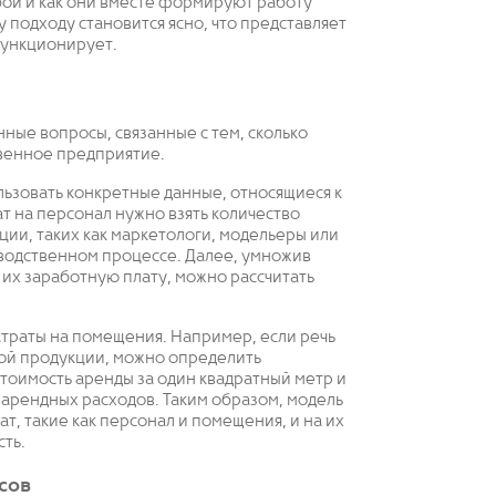
бой и как они вместе формируют работу
 подходу становится ясно, что представляет
функционирует.
ные вопросы, связанные с тем, сколько
твенное предприятие.
ьзовать конкретные данные, относящиеся к
т на персонал нужно взять количество
ии, таких как маркетологи, модельеры или
водственном процессе. Далее, умножив
их заработную плату, можно рассчитать
траты на помещения. Например, если речь
вой продукции, можно определить
тоимость аренды за один квадратный метр и
 арендных расходов. Таким образом, модель
т, такие как персонал и помещения, и на их
сть.
сов