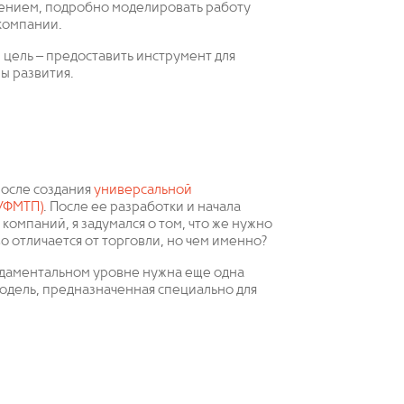
шением, подробно моделировать работу
компании.
 цель – предоставить инструмент для
ы развития.
после создания
универсальной
УФМТП)
. После ее разработки и начала
омпаний, я задумался о том, что же нужно
 отличается от торговли, но чем именно?
фундаментальном уровне нужна еще одна
модель, предназначенная специально для