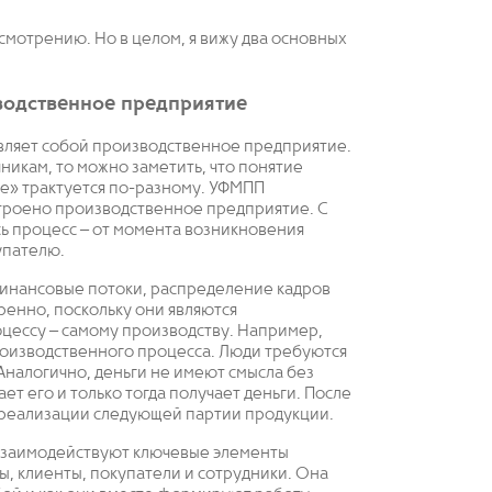
смотрению. Но в целом, я вижу два основных
зводственное предприятие
вляет собой производственное предприятие.
никам, то можно заметить, что понятие
е» трактуется по-разному. УФМПП
строено производственное предприятие. С
ь процесс – от момента возникновения
упателю.
 финансовые потоки, распределение кадров
ренно, поскольку они являются
цессу – самому производству. Например,
производственного процесса. Люди требуются
Аналогично, деньги не имеют смысла без
ет его и только тогда получает деньги. После
т реализации следующей партии продукции.
к взаимодействуют ключевые элементы
, клиенты, покупатели и сотрудники. Она