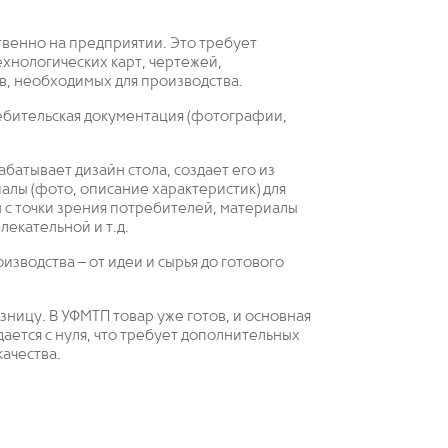
ственно на предприятии. Это требует
хнологических карт, чертежей,
в, необходимых для производства.
ебительская документация (фотографии,
атывает дизайн стола, создает его из
алы (фото, описание характеристик) для
 с точки зрения потребителей, материалы
лекательной и т.д.
зводства – от идеи и сырья до готового
ницу. В УФМТП товар уже готов, и основная
дается с нуля, что требует дополнительных
качества.