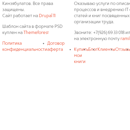
Кинзябулатов. Все права
Оказываю услуги по описа
защищены.
процессов и внедрению IT 
Сайт работает на
Drupal 11
статей и книг посвященных
организации труда.
Шаблон сайта в формате PSD
куплен на
Themeforest
Звоните: +7(926) 69 33 018
на электронную почту
rami
Политика
Договор
конфиденциальности
аферта
Купить
Блог
Клиенты
Отзыв
мои
книги